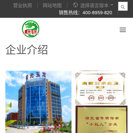
营业执照
网站地图

选择语言版本


销售热线：400-8959-820
星光玉龙
企业新闻
产品中心
销售与服务
视频展示
联系我们
企业介绍
新闻动态
捡拾式方捆压捆机
售前服务
大圆捆打捆机
联系方式

企业文化
破碎式方捆压捆机
售后服务
捡拾式方捆压捆机
在线咨询
企业介绍
公司荣誉
大圆捆打捆机
销售网络
破碎式方捆压捆机
公司领导
液压打包机
国际贸易
客户访谈
履带自走式打捆机
轻型履带拖拉机