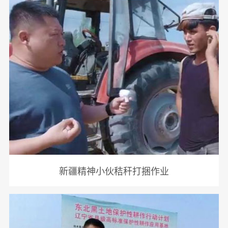
新疆精神小伙秸秆打捆作业