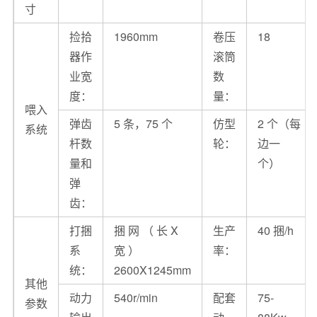
寸
捡拾
1960mm
卷压
18
器作
滚筒
业宽
数
度：
量：
喂入
弹齿
5 条，75 个
仿型
2 个（每
系统
杆数
轮：
边一
量和
个）
弹
齿：
打捆
捆 网 （ 长 X
生产
40 捆/h
系
宽 ）
率：
统：
2600X1245mm
其他
动力
540r/min
配套
75-
参数