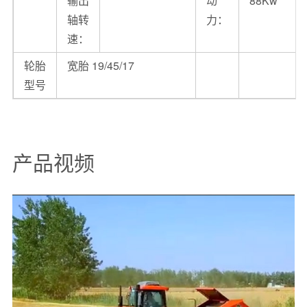
输出
动
88Kw
轴转
力：
速：
轮胎
宽胎 19/45/17
型号
产品视频