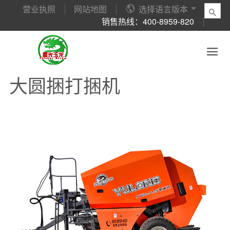
营业执照
网站地图

选择语言版本


销售热线：400-8959-820
星光玉龙
企业新闻
产品中心
销售与服务
视频展示
联系我们
企业介绍
新闻动态
捡拾式方捆压捆机
售前服务
大圆捆打捆机
联系方式

企业文化
破碎式方捆压捆机
售后服务
捡拾式方捆压捆机
在线咨询
大圆捆打捆机
公司荣誉
大圆捆打捆机
销售网络
破碎式方捆压捆机
公司领导
液压打包机
国际贸易
客户访谈
履带自走式打捆机
轻型履带拖拉机